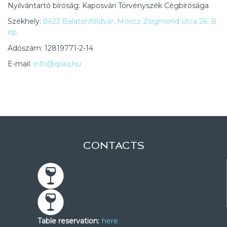
Nyilvántartó bíróság: Kaposvári Törvényszék Cégbírósága
Székhely:
8623 Balatonföldvár, Móricz Zsigmond utca 26. B
ép
.
Adószám: 12819771-2-14
E-mail:
info@qilaq.hu
CONTACTS
Table reservation:
here