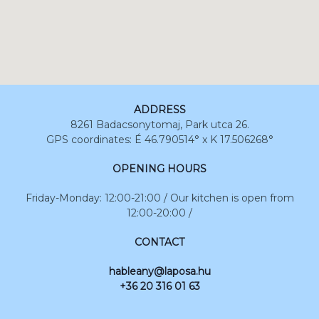
ADDRESS
8261 Badacsonytomaj, Park utca 26.
GPS coordinates: É 46.790514° x K 17.506268°
OPENING HOURS
Friday-Monday: 12:00-21:00 / Our kitchen is open from
12:00-20:00 /
CONTACT
hableany@laposa.hu
+36 20 316 01 63